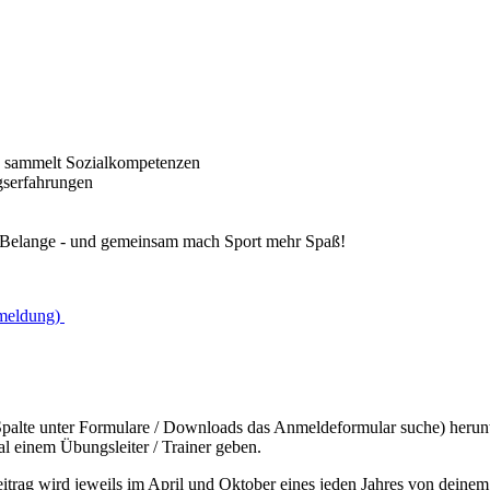
nd sammelt Sozialkompetenzen
gserfahrungen
n Belange - und
gemeinsam mach Sport mehr
Spaß
!
meldung)
Spalte unter Formulare / Downloads das Anmeldeformular suche) herunt
l einem Übungsleiter / Trainer geben.
eitrag wird jeweils im April und Oktober eines jeden Jahres von dei