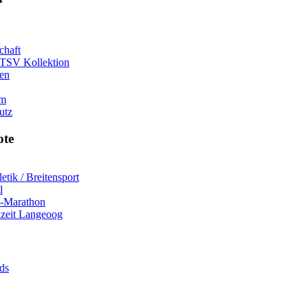
chaft
 TSV Kollektion
ten
um
utz
ote
letik / Breitensport
l
t-Marathon
izeit Langeoog
ds