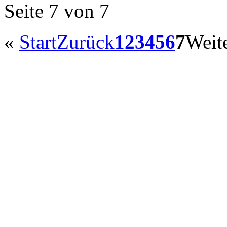
Seite 7 von 7
«
Start
Zurück
1
2
3
4
5
6
7
Weit