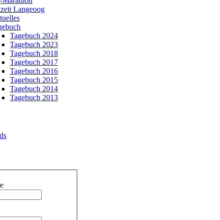
t-Marathon
izeit Langeoog
uelles
gebuch
Tagebuch 2024
Tagebuch 2023
Tagebuch 2018
Tagebuch 2017
Tagebuch 2016
Tagebuch 2015
Tagebuch 2014
Tagebuch 2013
ds
e