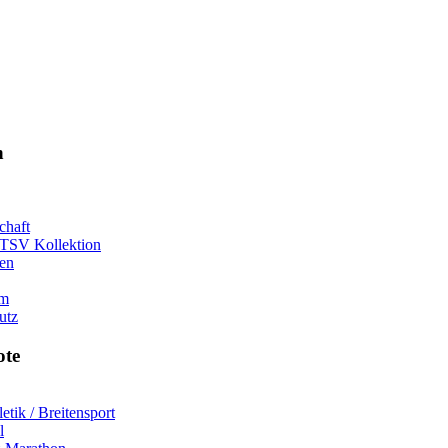
n
chaft
 TSV Kollektion
ten
um
utz
ote
letik / Breitensport
l