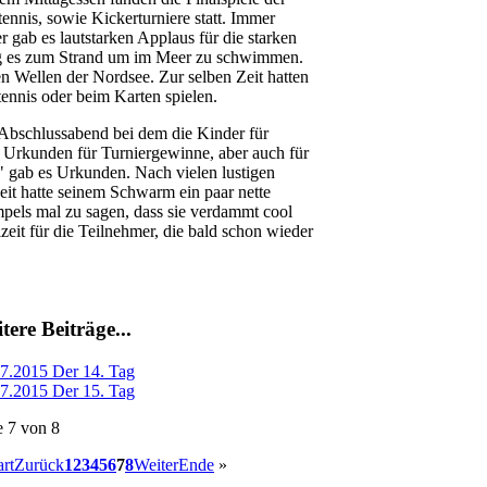
tennis, sowie Kickerturniere statt. Immer
r gab es lautstarken Applaus für die starken
ing es zum Strand um im Meer zu schwimmen.
en Wellen der Nordsee. Zur selben Zeit hatten
ennis oder beim Karten spielen.
Abschlussabend bei dem die Kinder für
s Urkunden für Turniergewinne, aber auch für
" gab es Urkunden. Nach vielen lustigen
eit hatte seinem Schwarm ein paar nette
pels mal zu sagen, dass sie verdammt cool
eit für die Teilnehmer, die bald schon wieder
tere Beiträge...
7.2015 Der 14. Tag
7.2015 Der 15. Tag
e 7 von 8
art
Zurück
1
2
3
4
5
6
7
8
Weiter
Ende
»