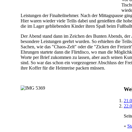
Tisch
wiede
Leistungen der Finalteilnehmer. Nach der Mittagspause g
Hier waren wieder viele Teilis dabei und genießten die hoh
die im Lager gebliebenden Kinder ihren Spaß beim Fußballt
Der Abend stand dann im Zeichen des Bunten Abends, der 
besondere Leistungen geehrt wurden. So erhielten die Teili
Sachen, wie das "Chaos-Zelt" oder die "Zicken der Freizeit
Ehrungen startete dann die Flirtdisco, wo man die Möglichk
Worte per Brief zukommen zu lassen, aber auch seinen Kum
sind. So war das schon ein vorgezogener Abschluss der Freiz
ihre Koffer für die Heimreise packen müssen.
Wei
21.0
22.0
Seit
«
St