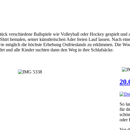
k verschiedene Ballspiele wie Volleyball oder Hockey gespielt und au
irt bemalen, seiner künstlerischen Ader freien Lauf lassen. Nach eine
 wie möglich die höchste Erhebung Ostfrieslands zu erklimmen. Die W
et und alle Kinder suchten dann den Weg in ihre Schlafsäcke.
20.
So la
für d
schön
oder 
Vor d